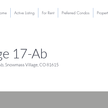
ome
Active Listing
For Rent
Preferred Condos
Proper
e 17-Ab
b, Snowmass Village, CO 81615