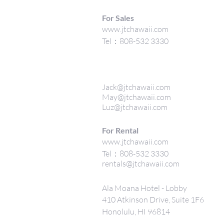
For Sales
www.jtchawaii.com
Tel：808-532 3330
Jack@jtchawaii.com
May@jtchawaii.com
Luz@jtchawaii.com
For Rental
www.jtchawaii.com
Tel：808-532 3330
rentals@jtchawaii.com
Ala Moana Hotel - Lobby
410 Atkinson Drive, Suite 1F6
Honolulu, HI 96814