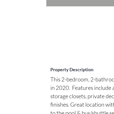
Property Description
This 2-bedroom, 2-bathro
in 2020.  Features include a
storage closets, private de
finishes. Great location wi
to the pool & bus/shuttle se