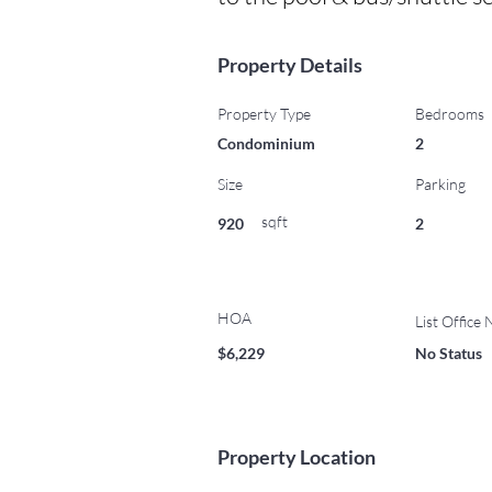
Property Details
Property Type
Bedrooms
Condominium
2
Size
Parking
sqft
920
2
HOA
List Office
$6,229
No Status
Property Location