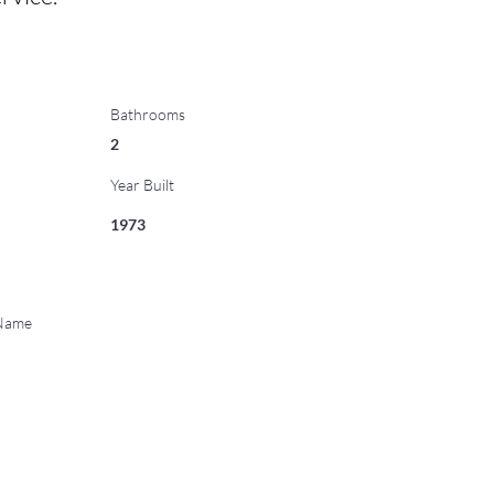
Bathrooms
2
Year Built
1973
 Name