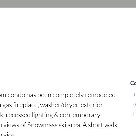
Co
om condo has been completely remodeled 
J
 gas fireplace, washer/dryer, exterior 
(
j
ck, recessed lighting & contemporary 
th views of Snowmass ski area. A short walk 
rvice.