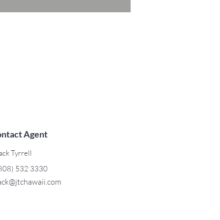
ntact Agent
ack Tyrrell
808) 532 3330
ack@jtchawaii.com