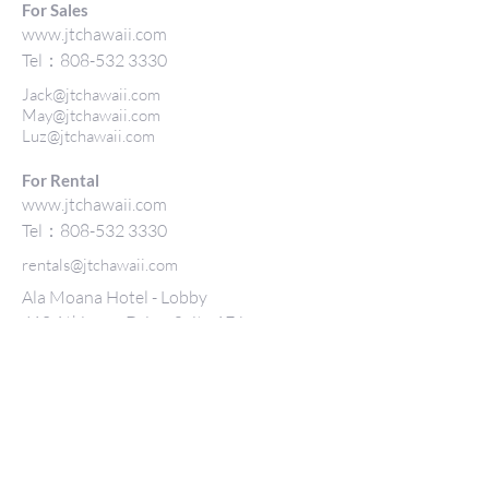
For Sales
www.jtchawaii.com
Tel：808-532 3330
Jack@jtchawaii.com
May@jtchawaii.com
Luz@jtchawaii.com
For Rental
www.jtchawaii.com
Tel：808-532 3330
rentals@jtchawaii.com
Ala Moana Hotel - Lobby
410 Atkinson Drive, Suite 1F6
Honolulu, HI 96814
ALTERNATIVELY YOU CAN FILL
IN THE FOLLOWING CONTACT FORM: