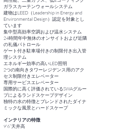
高性能、二重ガラス、低Eコーティング
ガラスカーテンウォールシステム
建物はLEED（Leadership in Energy and
Environmental Design）認定を対象とし
ています
集中型高効率空調および温水システム
24時間年中無休のオンサイトおよび近隣
の礼儀パトロール
ゲート付き駐車場付きの制限付き出入管
理システム
エネルギー効率の高いLED照明
2つの南向きタワーレジデンス用のアク
セス制限付きエレベーター
専用サービスエレベーター
国際的に高く評価されているSWAグルー
プによるランドスケープデザイン
独特の水の特徴とブレンドされたダイナ
ミックな風景とハードスケープ
インテリアの特徴
9'6”天井高