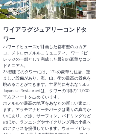
ワイアラグジュアリーコンドタ
ワー
ハワードヒューズが
計画した都市型のカカア
コ、メトロホノルルコミュニティ、
ワードビ
レッジの
一部として完成した最初の豪華なコン
ドミニアム。
36階建てのタワーには、174の豪華な住居、望
ましい設備があり、海、山、街の最高の景色を
眺めることができます。世界的に有名な
Nobu
Japanese Restaurant
は、タワーの1階の11,0​​00
平方フィートを占めています。
ホノルルで最高の地区をあなたの新しい家にし
ます。アラモアナビーチパークは通りの真向か
いにあり、水泳、サーフィン、パドリングなど
のほか、ランニングやサイクリング用の小道へ
のアクセスを提供しています。ウォードビレッ