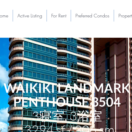
ome
Active Listing
For Rent
Preferred Condos
Proper
WAIKIKI LANDMARK
PENTHOUSE 3504
3寝室, 3浴室
3294 sf / 306 sm