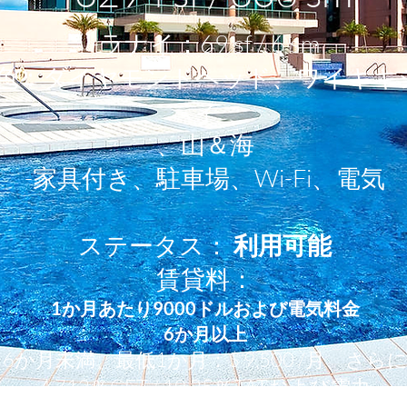
-ラナイ：69 sf / 6 sm
景色：ダイヤモンドヘッド、ワイキキ
ィ
、山＆海
-家具付き、駐車場、Wi-Fi、電気
ステータス：
利用可能
賃貸料：
1か月あたり9000ドルおよび電気料金
6か月以上
6か月未満、最低1か月：$ 9,500 /月、さら
4.712％GET / 10.25％TATおよび電力