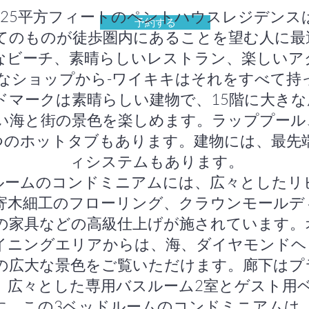
,225平方フィートのペントハウスレジデン
予約する
てのものが徒歩圏内にあることを望む人に最
なビーチ、素晴らしいレストラン、楽しいア
なショップから-ワイキキはそれをすべて持
ドマークは素晴らしい建物で、15階に大きな
い海と街の景色を楽しめます。ラッププール
つのホットタブもあります。建物には、最先
ィシステムもあります。
ルームのコンドミニアムには、広々としたリ
寄木細工のフローリング、クラウンモールデ
の家具などの高級仕上げが施されています。
イニングエリアからは、海、ダイヤモンドヘ
の広大な景色をご覧いただけます。廊下はプラ
、広々とした専用バスルーム2室とゲスト用ベ
す。この3ベッドルームのコンドミニアムは