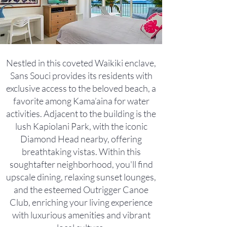
Nestled in this coveted Waikiki enclave,
Sans Souci provides its residents with
exclusive access to the beloved beach, a
favorite among Kama’aina for water
activities. Adjacent to the building is the
lush Kapiolani Park, with the iconic
Diamond Head nearby, offering
breathtaking vistas. Within this
soughtafter neighborhood, you'll find
upscale dining, relaxing sunset lounges,
and the esteemed Outrigger Canoe
Club, enriching your living experience
with luxurious amenities and vibrant