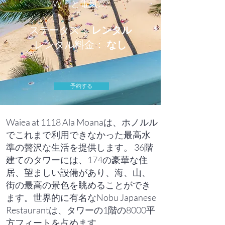
WiFiと電気???
ステータス：
レンタル
レンタル料金：
なし
予約する
Waiea at 1118 Ala Moanaは、ホノルル
でこれまで利用できなかった最高水
準の贅沢な生活を提供します。 36階
建てのタワーには、174の豪華な住
居、望ましい設備があり、海、山、
街の最高の景色を眺めることができ
ます。世界的に有名なNobu Japanese
Restaurantは、タワーの1階の8000平
方フィートを占めます。