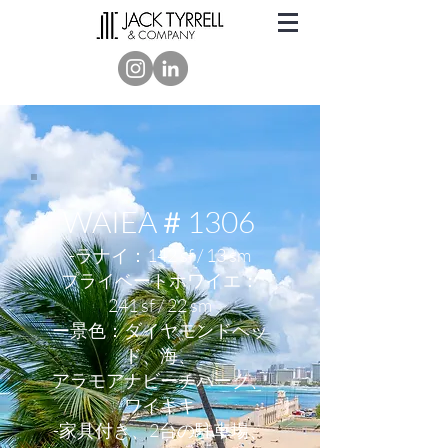
WAIEA＃1306
-ラナイ：142 sf / 13 sm
プライベートホワイエ：
241 sf / 22 sm
ー景色：ダイヤモンドヘッ
ド、海、
アラモアナビーチパーク、
ワイキキ
-家具付き、2台の駐車場、