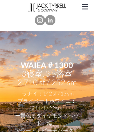
WAIEA＃1300
3寝室, 3.5浴室
2,710 sf / 252 sm
-ラナイ：142 sf / 13 sm
プライベートホワイエ：
241 sf / 22 sm
ー景色：ダイヤモンドヘッ
ド、海、
アラモアナビーチパーク、