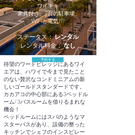
ワイキキ
-家具付き、2台の駐車場、
WiFiと電気???
ステータス：
レンタル
レンタル料金：
なし
予約する
待望のワードビレッジにあるワイ
エアは、ハワイで今まで見たこと
のない贅沢なコンドミニアムの新
しいゴールドスタンダードです。
カカアコの中心部にある3ベッドル
ーム/ 3バスルームを借りるまれな
機会！
ベッドルームにはスパのようなマ
スターバスがあり、設備の整った
キッチンでシェフのインスピレー